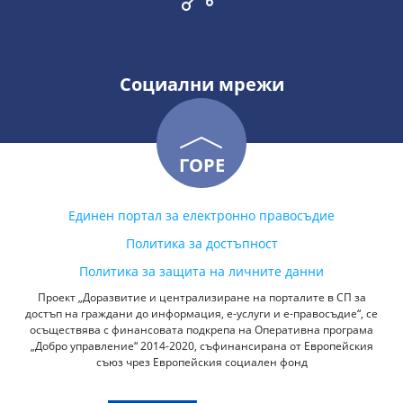
Социални мрежи
ГОРЕ
Единен портал за електронно правосъдие
Политика за достъпност
Политика за защита на личните данни
Проект „Доразвитие и централизиране на порталите в СП за
достъп на граждани до информация, е-услуги и е-правосъдие“, се
осъществява с финансовата подкрепа на Оперативна програма
„Добро управление“ 2014-2020, съфинансирана от Европейския
съюз чрез Европейския социален фонд