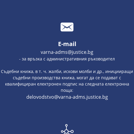
E-mail
varna-adms@justice.bg
- за връзка с административния ръководител
Съдебни книжа, в т. ч. жалби, искови молби и др., иницииращи
съдебни производства книжа, могат да се подават с
квалифициран електронен подпис на следната електронна
поща:
delovodstvo@varna-adms.justice.bg