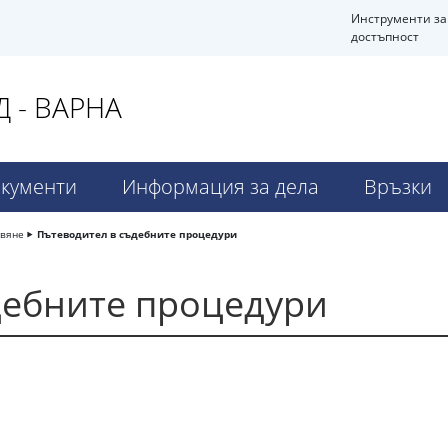
Инструменти за
достъпност
 - ВАРНА
кументи
Информация за дела
Връзки
авяне
Пътеводител в съдебните процедури
дебните процедури