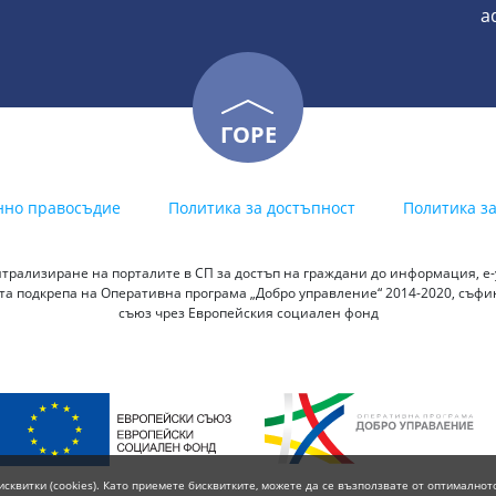
a
ГОРЕ
нно правосъдие
Политика за достъпност
Политика з
трализиране на порталите в СП за достъп на граждани до информация, е-у
а подкрепа на Оперативна програма „Добро управление“ 2014-2020, съф
съюз чрез Европейския социален фонд
исквитки (cookies). Като приемете бисквитките, можете да се възползвате от оптималнот