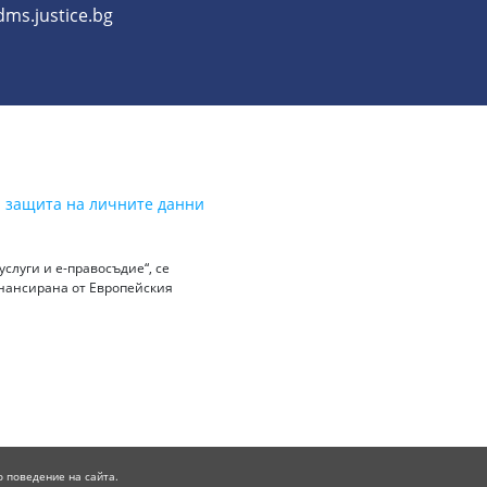
dms.justice.bg
а защита на личните данни
слуги и е-правосъдие“, се
инансирана от Европейския
о поведение на сайта.