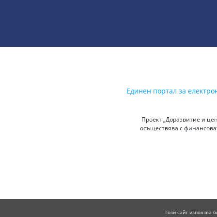
Единен портал за електро
Проект „Доразвитие и цен
осъществява с финансоват
Този сайт използва б