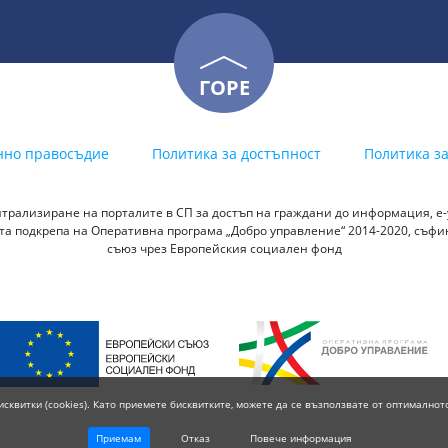
ГОРЕ
нно правосъдие
Политика за достъпност
Политика з
трализиране на порталите в СП за достъп на граждани до информация, е-у
а подкрепа на Оперативна програма „Добро управление“ 2014-2020, съф
съюз чрез Европейския социален фонд
исквитки (cookies). Като приемете бисквитките, можете да се възползвате от оптималнот
Приемам
Отказ
Повече информация