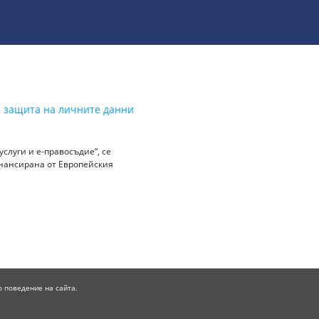
а защита на личните данни
слуги и е-правосъдие“, се
инансирана от Европейския
о поведение на сайта.