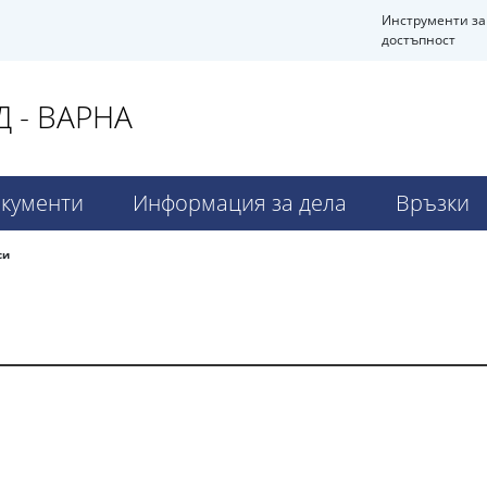
Инструменти за
достъпност
 - ВАРНА
кументи
Информация за дела
Връзки
си