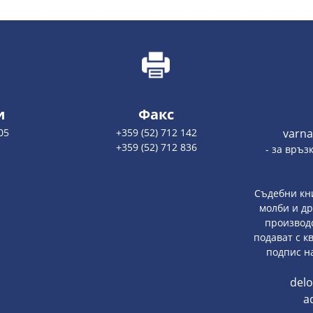
и
Факс
05
+359 (52) 712 142
varna
+359 (52) 712 836
- за връз
Съдебни кни
молби и д
производс
подават с 
подпис н
del
a