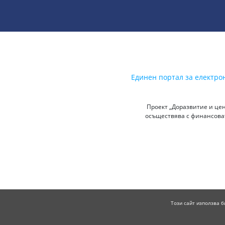
Единен портал за електро
Проект „Доразвитие и цен
осъществява с финансоват
Този сайт използва б