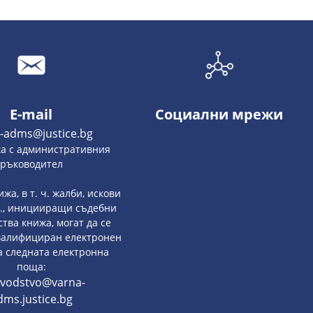
E-mail
Социални мрежи
-adms@justice.bg
ка с административния
ръководител
жа, в т. ч. жалби, искови
р., иницииращи съдебни
тва книжа, могат да се
квалифициран електронен
а следната електронна
поща:
ovodstvo@varna-
dms.justice.bg