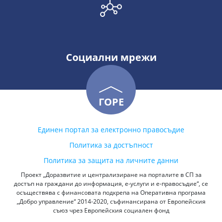
Социални мрежи
ГОРЕ
Единен портал за електронно правосъдие
Политика за достъпност
Политика за защита на личните данни
Проект „Доразвитие и централизиране на порталите в СП за
достъп на граждани до информация, е-услуги и е-правосъдие“, се
осъществява с финансовата подкрепа на Оперативна програма
„Добро управление“ 2014-2020, съфинансирана от Европейския
съюз чрез Европейския социален фонд