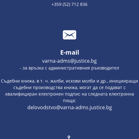
+359 (52) 712 836
E-mail
varna-adms@justice.bg
- за връзка с административния ръководител
Съдебни книжа, в т. ч. жалби, искови молби и др., иницииращи
съдебни производства книжа, могат да се подават с
квалифициран електронен подпис на следната електронна
поща:
delovodstvo@varna-adms.justice.bg