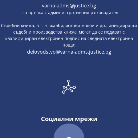
varna-adms@justice.bg
- за връзка с административния ръководител
Съдебни книжа, в т. ч. жалби, искови молби и др., иницииращи
съдебни производства книжа, могат да се подават с
квалифициран електронен подпис на следната електронна
поща:
delovodstvo@varna-adms.justice.bg
Социални мрежи